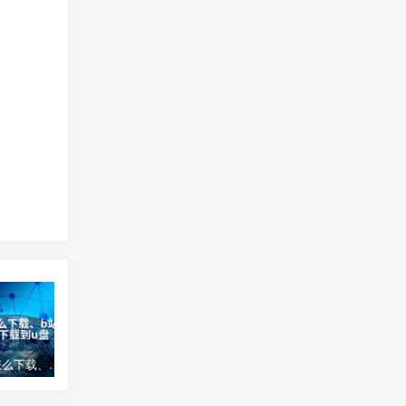
b站视频怎么下载、b站视频怎么下载到u盘
(PC+移动端)蓝色钢结构机械五金网站pbootcms模板 营销型工程建筑基建网站源码下载
1040 Night Club – DJ派对音乐WordPress主题 – 1.2