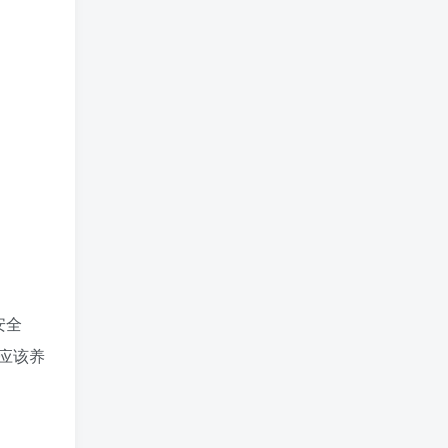
安全
应该养