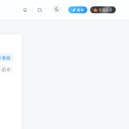
发布
开通会员
私信
0