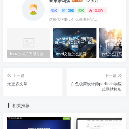
韭菜炒鸡蛋
关注
0
1298
0
13.3W+
这家伙很懒，什么都没有写...
linux怎样关闭服务器
word文档怎么把两页变成一页;两页合为一：新篇崭现
上一篇
下一篇
无更多文章
白色极简设计师portfolio响应
式网站模板
相关推荐