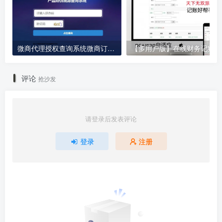
微商代理授权查询系统微商订单管理二维码防伪溯源控价扫码发货网站一物一码
【多
评论
抢沙发
请登录后发表评论
登录
注册