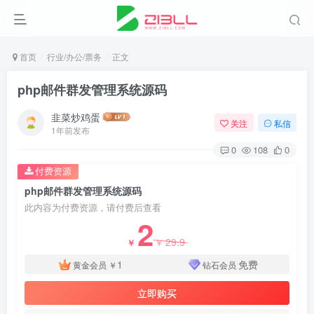
首页
行业/办公/票务
正文
php邮件群发管理系统源码
韭菜炒鸡蛋
关注
私信
1年前发布
0
108
0
付费资源
php邮件群发管理系统源码
此内容为付费资源，请付费后查看
2
29.9
￥
￥
1
免费
黄金会员
￥
钻石会员
立即购买