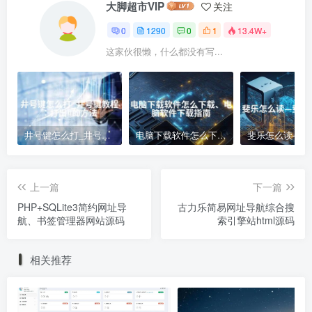
大脚超市VIP
关注
0
1290
0
1
13.4W+
这家伙很懒，什么都没有写...
井号键怎么打_井号键教程：打出#的方法
电脑下载软件怎么下载、电脑软件下载指南
上一篇
下一篇
PHP+SQLite3简约网址导
古力乐简易网址导航综合搜
航、书签管理器网站源码
索引擎站html源码
相关推荐