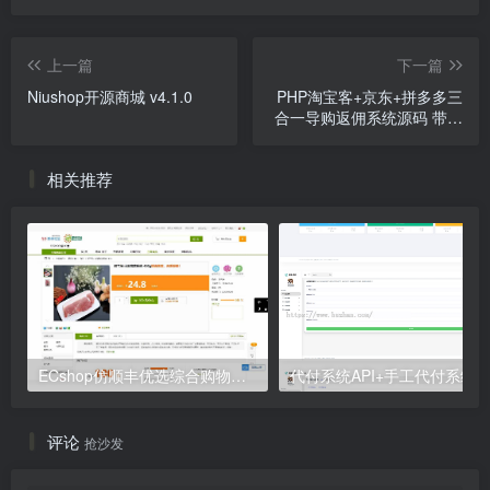
上一篇
下一篇
Niushop开源商城 v4.1.0
PHP淘宝客+京东+拼多多三
合一导购返佣系统源码 带公
众号微信端+H5端
相关推荐
ECshop仿顺丰优选综合购物商城平台源码
代付系统API+手工代付系统
评论
抢沙发