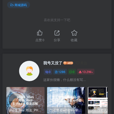
商城源码
喜欢就支持一下吧
点赞
0
分享
收藏
我号又没了
关注
0
1286
0
13.2W+
这家伙很懒，什么都没有写...
php $_files 用法_PHP $_FILES 用法详解
怎么查看wifi密码-华为手机怎么查看wifi密码