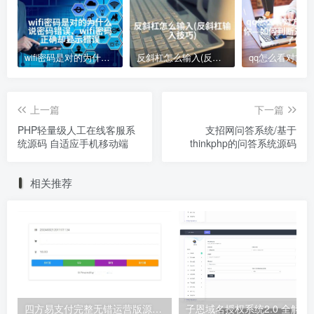
wifi密码是对的为什么说密码错误、wifi密码正确却显示错误
反斜杠怎么输入(反斜杠输入技巧)
上一篇
下一篇
PHP轻量级人工在线客服系
支招网问答系统/基于
统源码 自适应手机移动端
thinkphp的问答系统源码
相关推荐
四方易支付完整无错运营版源码,内置易支付/码支付/微信支付/支付宝接口
子恩域名授权系统2