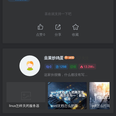
喜欢就支持一下吧
点赞
0
分享
收藏
韭菜炒鸡蛋
关注
0
1298
0
13.3W+
这家伙很懒，什么都没有写...
linux怎样关闭服务器
word文档怎么把两页变成一页;两页合为一：新篇崭现