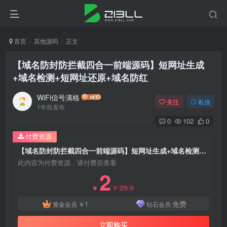
首页
其他源码
正文
【域名防封防拦截四合一前端源码】短网址生成
+域名检测+短网址还原+域名防红
WiFi信号满格
关注
私信
1年前发布
0
102
0
付费资源
【域名防封防拦截四合一前端源码】短网址生成+域名检测+短网址还原+域名防红
此内容为付费资源，请付费后查看
2
29.9
￥
￥
1
免费
黄金会员
￥
钻石会员
立即购买