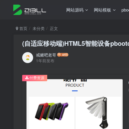
网站源码
网站模板
pb
首页
未分类
正文
(自适应移动端)HTML5智能设备pbo
戒赌吧老哥
1年前发布
付费资源