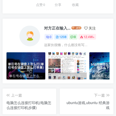
点赞
0
分享
收藏
对方正在输入...
关注
0
1208
0
12.4W+
这家伙很懒，什么都没有写...
单引号在键盘上怎么打(单引号在键盘上怎么打苹果)
仿《微特软件园》源码 手机游戏应用软件下载 帝国cms
上一篇
下一篇
电脑怎么连接打印机(电脑怎
ubuntu游戏,ubuntu 经典游
么连接打印机步骤)
戏