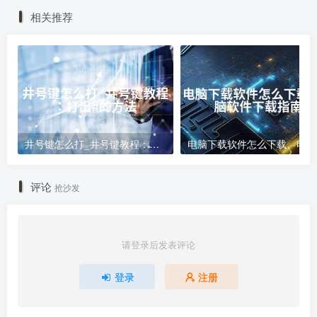
相关推荐
井号键怎么打_井号键教程：打出#的方法
电
评论
抢沙发
请登录后发表评论
登录
注册