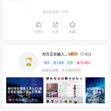
喜欢就支持一下吧
点赞
0
分享
收藏
对方正在输入...
关注
0
1208
0
12.4W+
这家伙很懒，什么都没有写...
单引号在键盘上怎么打(单引号在键盘上怎么打苹果)
仿《微特软件园》源码 手机游戏应用软件下载 帝国cms