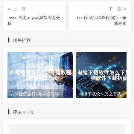
上一篇
下一篇
mysql闪退;mysql异常闪退分
css行间距;CSS行间距：全
析
新标题
相关推荐
井号键怎么打_井号键教程：打出#的方法
电
评论
抢沙发