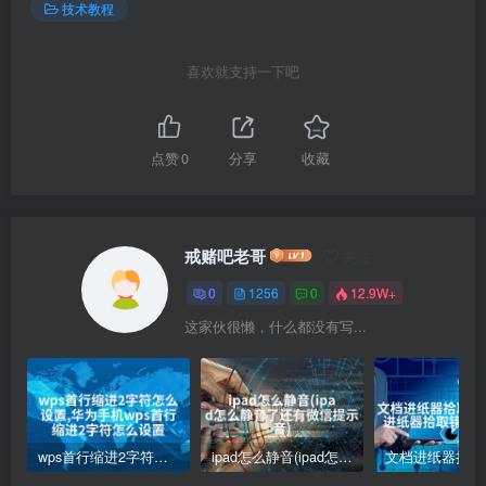
技术教程
喜欢就支持一下吧
点赞
0
分享
收藏
戒赌吧老哥
关注
0
1256
0
12.9W+
这家伙很懒，什么都没有写...
wps首行缩进2字符怎么设置,华为手机wps首行缩进2字符怎么设置
ipad怎么静音(ipad怎么静音了还有微信提示音)