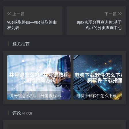
上一篇
下一篇
vue获取路由—vue获取路由
ajax实现分页查询你;基于
栈列表
Ajax的分页查询中心
相关推荐
井号键怎么打_井号键教程：打出#的方法
电
评论
抢沙发