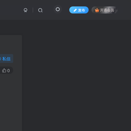
发布
开通会员
私信
0