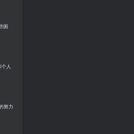
些困
和个人
。
他的努力