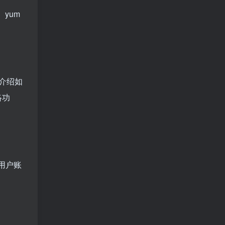
yum
将介绍如
络功
用户账