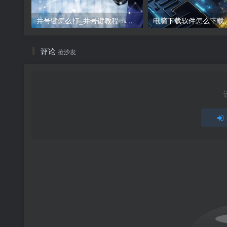
井号键怎么打_井号键教程：打出#的方法
评论
抢沙发