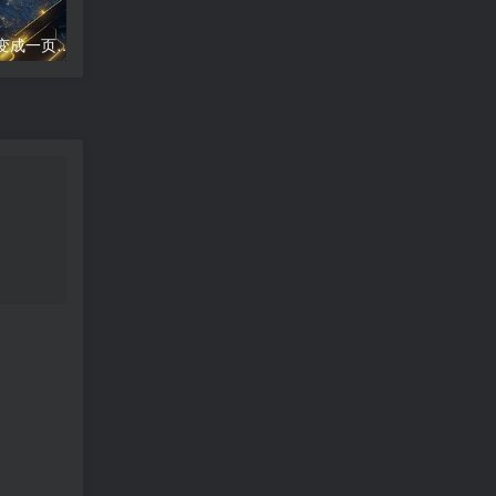
word文档怎么把两页变成一页;两页合为一：新篇崭现
高德地图导航错误;高德地图导航误差分析