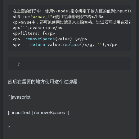
在上面的例子中，使用v-model指令绑定了输入框的值到inputText
<
h3 id=
"wznav_4"
>
使用过滤器去除空格
<
/h3
>
<
p
>
在Vue中，还可以使用过滤器来去除空格。过滤器可以用在双花括号
<
p
>
```javascript
<
/p
>
<
p
>
filters: 
{<
/p
>
<
p
>
removeSpaces
(
value
)
{<
/p
>
<
p
>
return
 value.
replace
(
/s/g, 
''
)
;
<
/p
>
}
然后在需要的地方使用这个过滤器：
“`javascript
{{ inputText | removeSpaces }}
“`