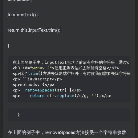
trimmedText() {
return this.inputText.trim();
}
在上面的例子中，inputText包含了前后有空格的字符串，通过compu
<
h3 id=
"wznav_2"
>
使用正则表达式去除所有空格
<
/h3
>
<
p
>
除了
trim
()
方法去除两端空格外，有时候我们需要去除字符串中所
<
p
>
```javascript
<
/p
>
<
p
>
methods: 
{<
/p
>
<
p
>
removeSpaces
(
str
)
{<
/p
>
<
p
>
return
 str.
replace
(
/s/g, 
''
)
;
<
/p
>
}
在上面的例子中，removeSpaces方法接受一个字符串参数