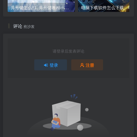
井号键怎么打_井号键教程：打出#的方法
电
评论
抢沙发
请登录后发表评论
登录
注册