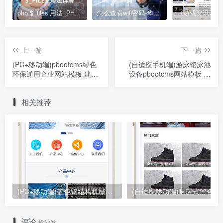
php $_files 用法_PHP $_FILES 用法详解
怎么查看wifi密码-华为手机怎么查看wifi密码
上一篇
下一篇
(PC+移动端)pbootcms绿色
(自适应手机端)游泳馆泳池
环保通用企业网站模板 建筑
设备pbootcms网站模板 泳
通用行业网站源码下载
池水处理器网站源码下载
相关推荐
(PC+移动端)蓝色钢结构机械五金网站pbootcms模板 营销型工程建筑基建网站源码下载
(自适应移动端)响应式黑色大气品牌
评论
抢沙发