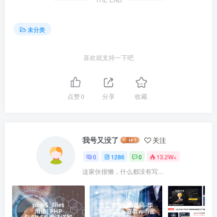
THE END
未分类
喜欢就支持一下吧
点赞
0
分享
收藏
我号又没了
关注
0
1286
0
13.2W+
这家伙很懒，什么都没有写...