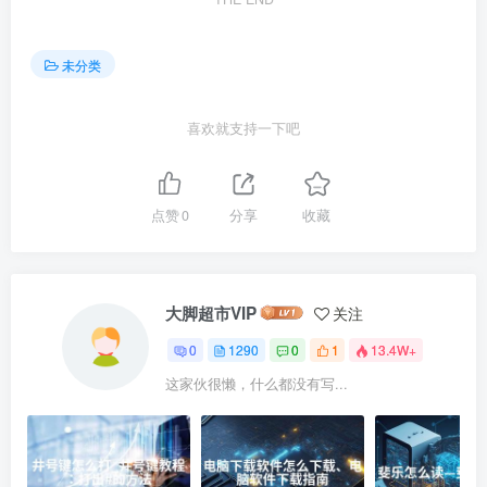
未分类
喜欢就支持一下吧
点赞
0
分享
收藏
大脚超市VIP
关注
0
1290
0
1
13.4W+
这家伙很懒，什么都没有写...