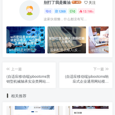
别打了我是酱油
关注
0
1269
0
13.1W+
这家伙很懒，什么都没有写...
wifi密码是对的为什么说密码错误、wifi密码正确却显示错误
反斜杠怎么输入(反斜杠输入技巧)
上一篇
下一篇
(自适应移动端)pbootcms营
(自适应移动端)pbootcms响
销型机械轴承实业类网站模
应式企业通用网站模板
板 响应式五金机械设备企业
HTML5企业展示型网站源码
网站源码下载
下载
相关推荐