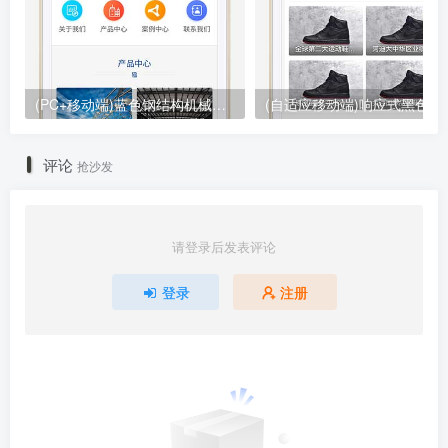
(PC+移动端)蓝色钢结构机械五金网站pbootcms模板 营销型工程建筑基建网站源码下载
(自适应移动端)响应式黑色大气品牌
评论
抢沙发
请登录后发表评论
登录
注册