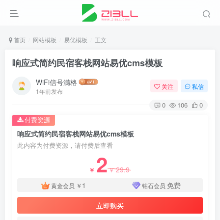
首页
网站模板
易优模板
正文
响应式简约民宿客栈网站易优cms模板
WiFi信号满格
关注
私信
1年前发布
0
106
0
付费资源
响应式简约民宿客栈网站易优cms模板
此内容为付费资源，请付费后查看
2
29.9
￥
￥
1
免费
黄金会员
￥
钻石会员
立即购买