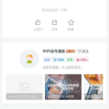
喜欢就支持一下吧
点赞
0
分享
收藏
WiFi信号满格
关注
0
1268
0
13W+
这家伙很懒，什么都没有写...
centos7关闭防火墙命令(Centos7防火墙关闭步骤解析)
e站网络错误;e站网络错误怎么解决手机