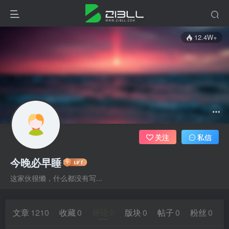
12.4W+
关注
私信
今晚必早睡
这家伙很懒，什么都没有写...
文章
1210
收藏
0
评论
0
版块
0
帖子
0
粉丝
0