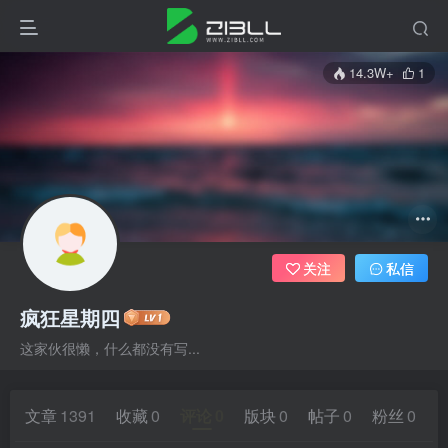
14.3W+
1
关注
私信
疯狂星期四
这家伙很懒，什么都没有写...
文章
1391
收藏
0
评论
0
版块
0
帖子
0
粉丝
0