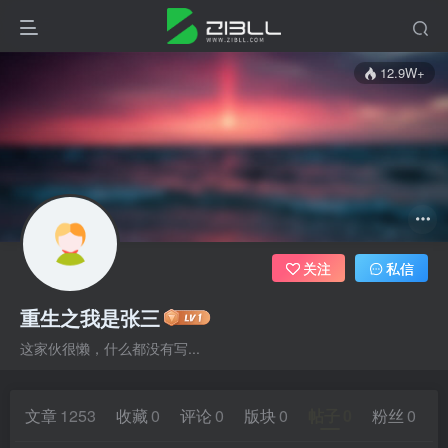
12.9W+
关注
私信
重生之我是张三
这家伙很懒，什么都没有写...
文章
1253
收藏
0
评论
0
版块
0
帖子
0
粉丝
0