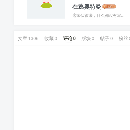
在逃奥特曼
这家伙很懒，什么都没有写...
文章
1306
收藏
0
评论
0
版块
0
帖子
0
粉丝