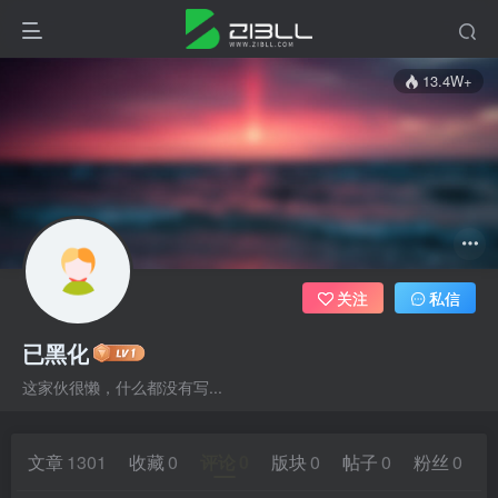
13.4W+
关注
私信
已黑化
这家伙很懒，什么都没有写...
文章
1301
收藏
0
评论
0
版块
0
帖子
0
粉丝
0