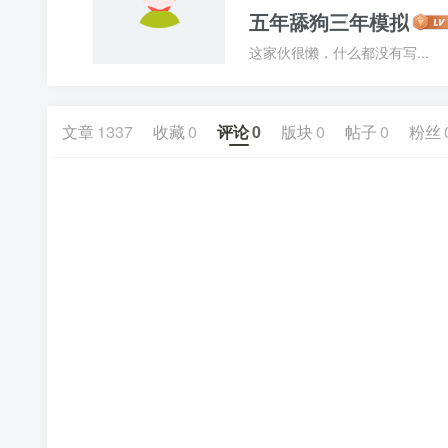
五年舔狗三年模拟
这家伙很懒，什么都没有写...
文章
1337
收藏
0
评论
0
版块
0
帖子
0
粉丝