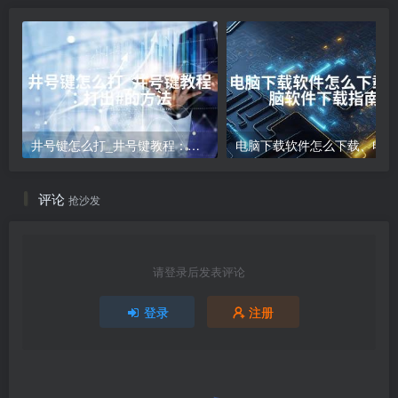
井号键怎么打_井号键教程：打出#的方法
电
评论
抢沙发
请登录后发表评论
登录
注册