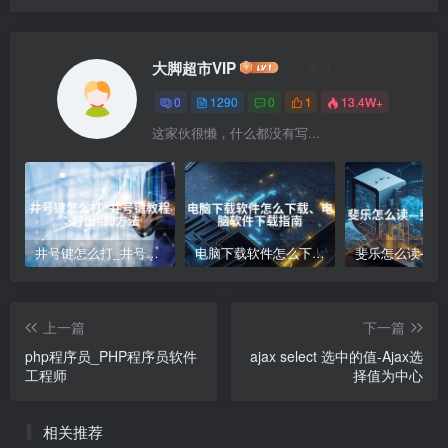
大脚超市VIP
关注
0
1290
0
1
13.4W+
这家伙很懒，什么都没有写...
井号键怎么打_井号键教程：打出#的方法
电脑下载软件怎么下载、电脑软件下载指南
上一篇
下一篇
php程序员_PHP程序员软件
ajax select 选中的值-Ajax选
工程师
择值为中心
相关推荐