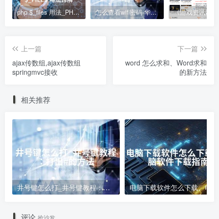
php $_files 用法_PHP $_FILES 用法详解
怎么查看wifi密码-华为手机怎么查看wifi密码
上一篇
下一篇
ajax传数组,ajax传数组
word 怎么求和、Word求和
springmvc接收
的新方法
相关推荐
井号键怎么打_井号键教程：打出#的方法
电
评论
抢沙发