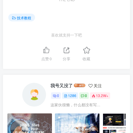
技术教程
喜欢就支持一下吧
点赞
0
分享
收藏
我号又没了
关注
0
1286
0
13.2W+
这家伙很懒，什么都没有写...