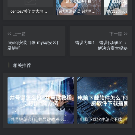
centos7关闭防火墙命令(Centos7防火墙关闭步骤解析)
e站网络错误;e站网络错误怎么解决手机
上一篇
下一篇
mysql安装目录-mysql安装目
错误为651、错误代码651：
录解析
解决方案大揭秘
相关推荐
井号键怎么打_井号键教程：打出#的方法
电