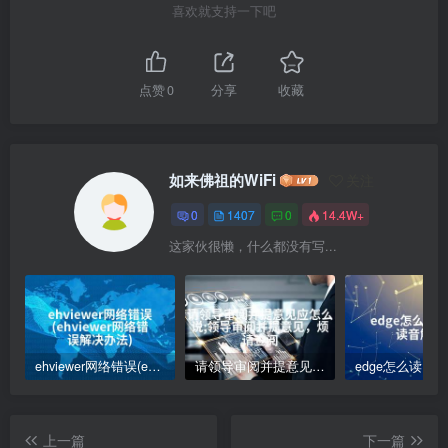
喜欢就支持一下吧
点赞
0
分享
收藏
如来佛祖的WiFi
关注
0
1407
0
14.4W+
这家伙很懒，什么都没有写...
ehviewer网络错误(ehviewer网络错误解决办法)
请领导审阅并提意见应怎么说;领导审阅并提意见，烦请查阅
上一篇
下一篇