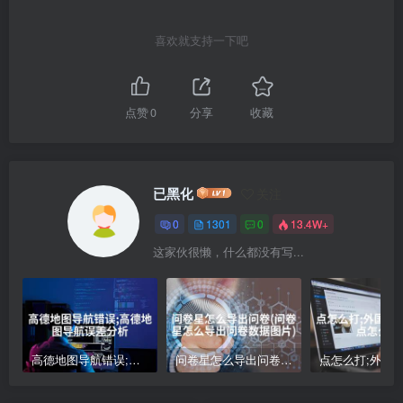
喜欢就支持一下吧
点赞
0
分享
收藏
已黑化
关注
0
1301
0
13.4W+
这家伙很懒，什么都没有写...
高德地图导航错误;高德地图导航误差分析
问卷星怎么导出问卷(问卷星怎么导出问卷数据图片)