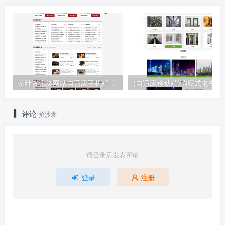
茶叶资讯类网站自适应手机端pbootcms模板 茶叶产品茶叶知识信息网站源码下载
(自适应移动端)响应式电梯扶梯
评论
抢沙发
请登录后发表评论
登录
注册