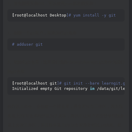
1、首先需要安装Git，可以使用yum源在线安装：
[
root@localhost Desktop
]# yum install -y git
2、创建一个git用户，用来运行git服务
# adduser git  
3、初始化git仓库：这里我们选择/data/git/learngit.git来作为我们
的git仓库
[
root@localhost git
]# git init --bare learngit.git
Initialized empty Git repository 
in
 /data/git/lear
执行以上命令，会创建一个裸仓库，裸仓库没有工作区，因为服
务器上的Git仓库纯粹是为了共享，所以不让用户直接登录到服务
器上去改工作区，并且服务器上的Git仓库通常都以.git结尾。然