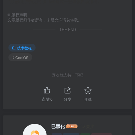
们为git用户指定的git-shell每次一登录就自动退出。
©
版权声明
文章版权归作者所有，未经允许请勿转载。
THE END
技术教程
# CentOS
喜欢就支持一下吧
点赞
0
分享
收藏
已黑化
关注