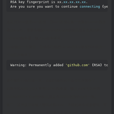
RSA key fingerprint is xx.
xx
.
xx
.
xx
.
xx
.
Are you sure you want to continue 
connecting
(
yes/
这是因为Git使用SSH连接，而SSH连接在第一次验证GitHub服务
器的Key时，需要你确认GitHub的Key的指纹信息是否真的来自
GitHub的服务器，输入yes回车即可。
Git会输出一个警告，告诉你已经把GitHub的Key添加到本机的一
个信任列表里了：
Warning: Permanently added 
'github.com'
(
RSA
)
 to t
这个警告只会出现一次，后面的操作就不会有任何警告了。
如果你实在担心有人冒充GitHub服务器，输入yes前可以对照
GitHub的RSA Key的指纹信息是否与SSH连接给出的一致。
第二，这里提示你输入密码才能clone，当然如果你知道密码，可
以键入密码来进行clone，但是更为常见的方式，是利用SSH的公