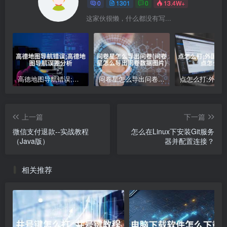
0
1301
0
13.4W+
这家伙很懒，什么都没有写...
高德地图导航错误;高德地图导航误差分析
问卷星怎么导出问卷(问卷星怎么导出问卷数据图片)
上一篇
下一篇
微信支付退款--实战教程
怎么在Linux下安装Git服务
（Java版）
器并配置连接？
相关推荐