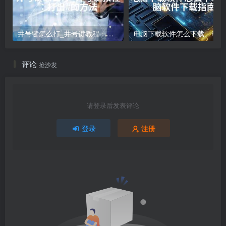
井号键怎么打_井号键教程：打出#的方法
电
评论
抢沙发
请登录后发表评论
登录
注册