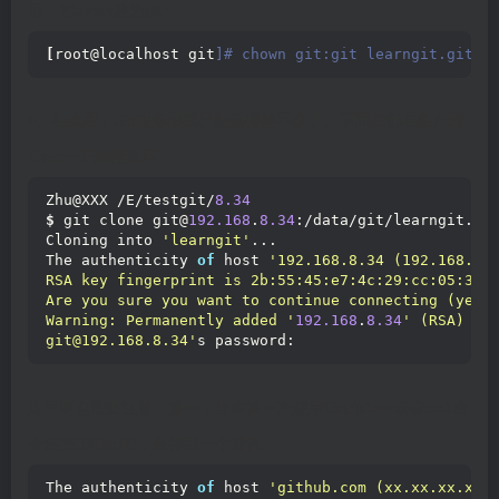
后，把owner改为git：
[
root@localhost git
]# chown git:git learngit.git  
4、在这里，Git服务器就已经搭得差不多了。下面我们在客户端
clone一下远程仓库
Zhu@XXX /E/testgit/
8.34
$
 git clone git@
192.168
.
8.34
:/data/git/learngit.
gi
Cloning into 
'learngit'
...
The authenticity 
of
 host 
'192.168.8.34 (192.168.8.
RSA key fingerprint is 2b:55:45:e7:4c:29:cc:05:33:
Are you sure you want to continue connecting (yes/
Warning: Permanently added '
192.168
.
8.34
' (RSA) to
git@192.168.8.34'
s password:
这里两点需要注意：第一，当你第一次使用Git的clone或者push命
令连接GitHub时，会得到一个警告：
The authenticity 
of
 host 
'github.com (xx.xx.xx.xx)