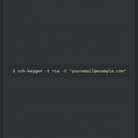
钥来完成验证。
5、创建SSH Key
首先在用户主目录下，看看有没有.ssh目录，如果有，再看看这
个目录下有没有id_rsa和id_rsa.pub这两个文件，如果已经有了，
可直接跳到下一步。如果没有，打开Shell（Windows下打开Git
Bash），创建SSH Key：
$ ssh-keygen -t rsa -C 
"youremail@example.com"
你需要把邮件地址换成你自己的邮件地址，然后一路回车，使用
默认值即可，由于这个Key也不是用于军事目的，所以也无需设
置密码。
如果一切顺利的话，可以在用户主目录里找到.ssh目录，里面有
id_rsa和id_rsa.pub两个文件，这两个就是SSH Key的秘钥对，