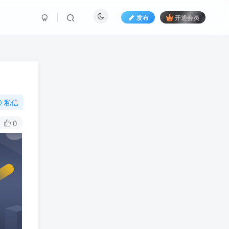
发布
开通会员
私信
0