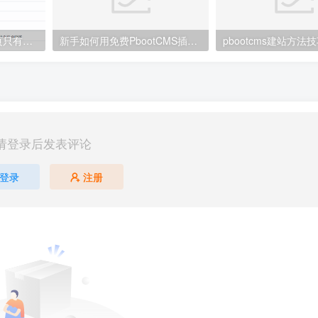
PbootCms模板当列表页只有一页的时候不显示分页的小技巧
新手如何用免费PbootCMS插件让网站快速收录？
pbootcms建站方法
请登录后发表评论
登录
注册