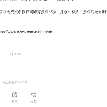
官网获取免费域名授权码即算授权成功，并永久有效，授权后允许删
ttps://www.nzw6.com/moban/pb
THE END
喜欢就支持一下吧
分享
收藏