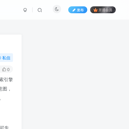
发布
开通会员
私信
0
搜索引擎
意图，
。
可先