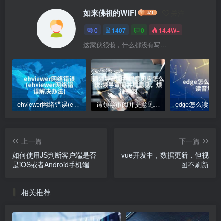
如来佛祖的WiFi
关注
0
1407
0
14.4W+
这家伙很懒，什么都没有写...
ehviewer网络错误(ehviewer网络错误解决办法)
请领导审阅并提意见应怎么说;领导审阅并提意见，烦请查阅
上一篇
下一篇
如何使用JS判断客户端是否
vue开发中，数据更新，但视
是iOS或者Android手机端
图不刷新
相关推荐