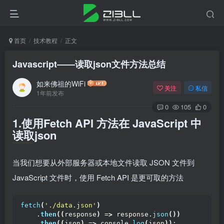
首页
技术教程
正文
Javascript——读取json文件方法总结
如来佛祖的WiFi
关注
私信
1年前发布
0
105
0
1.使用Fetch API 方法在 JavaScript 中
读取json
当我们想要从外部服务器或本地文件读取 JSON 文件到
JavaScript 文件时，使用 Fetch API 是更可取的方法
fetch
(
'./data.json'
)
    .
then
((
response
)
 =
>
 response.
json
())
    .
then
((
json
)
 =
>
 console.
log
(
json
))
;