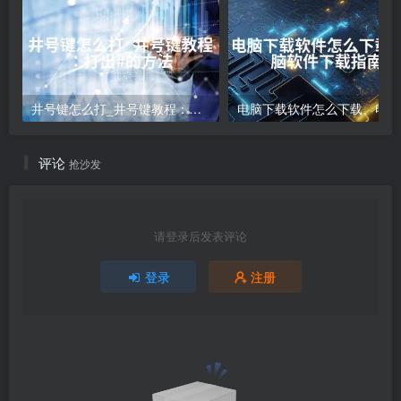
井号键怎么打_井号键教程：打出#的方法
电
评论
抢沙发
请登录后发表评论
登录
注册