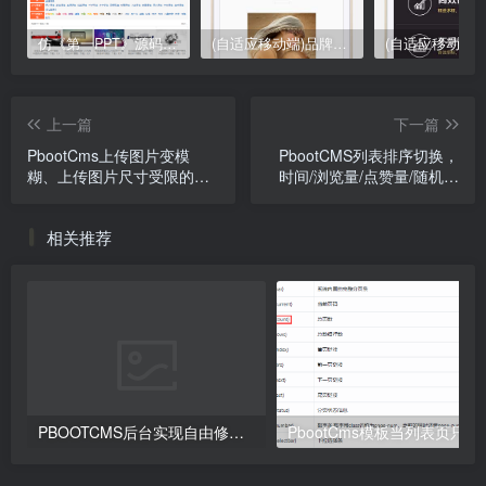
仿《第一PPT》源码 PPT模板幻灯片素材下载站网站模板
(自适应移动端)品牌设计类网站pbootcms模板 高端艺术创意设计公司网站源码下载
上一篇
下一篇
PbootCms上传图片变模
PbootCMS列表排序切换，
糊、上传图片尺寸受限的最
时间/浏览量/点赞量/随机排
佳解决方案
序
相关推荐
PBOOTCMS后台实现自由修改文章/产品阅读数
PbootCms模板