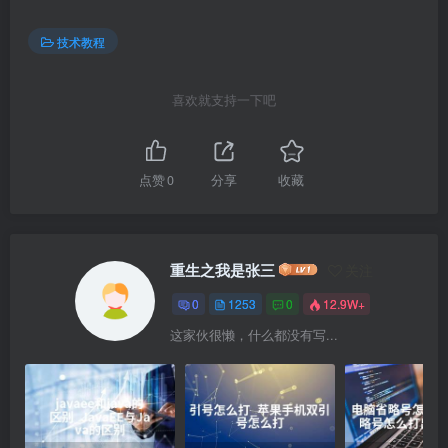
技术教程
喜欢就支持一下吧
点赞
0
分享
收藏
重生之我是张三
关注
0
1253
0
12.9W+
这家伙很懒，什么都没有写...