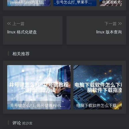
javaee和java的区别_JavaEE与Java的区别
引号怎么打_苹果手机双引号怎么打
上一篇
下一篇
linux 格式化硬盘
linux 版本查询
相关推荐
井号键怎么打_井号键教程：打出#的方法
电
评论
抢沙发