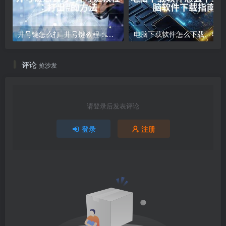
井号键怎么打_井号键教程：打出#的方法
电
评论
抢沙发
请登录后发表评论
登录
注册