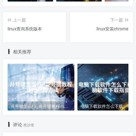
上一篇
下一篇
linux查询系统版本
linux安装chrome
相关推荐
井号键怎么打_井号键教程：打出#的方法
电
评论
抢沙发