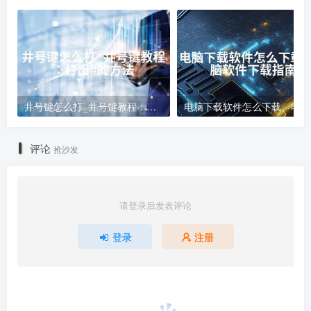
井号键怎么打_井号键教程：打出#的方法
电
评论
抢沙发
请登录后发表评论
登录
注册