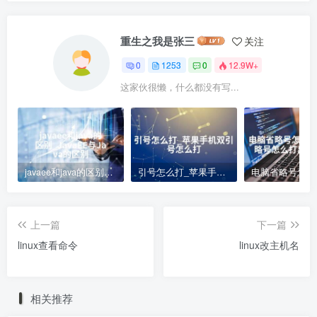
重生之我是张三
关注
0
1253
0
12.9W+
这家伙很懒，什么都没有写...
javaee和java的区别_JavaEE与Java的区别
引号怎么打_苹果手机双引号怎么打
上一篇
下一篇
linux查看命令
linux改主机名
相关推荐