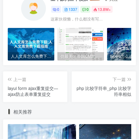
0
1337
0
13.8W+
这家伙很懒，什么都没有写...
人人文库怎么免费下载;人人文库免费下载指南
仿最美ui 帝国CMS模板
上一篇
下一篇
layui form ajax重复提交—
php 比较字符串_php 比较字
ajax防止表单重复提交
符串相似
相关推荐