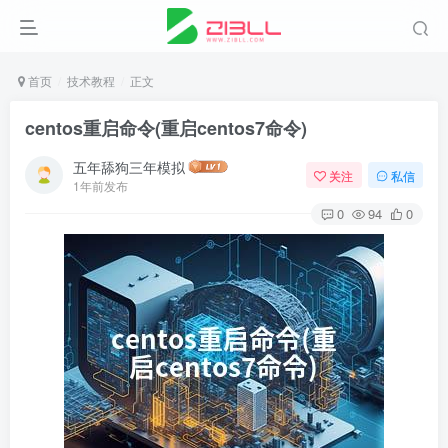
首页
技术教程
正文
centos重启命令(重启centos7命令)
五年舔狗三年模拟
关注
私信
1年前发布
0
94
0