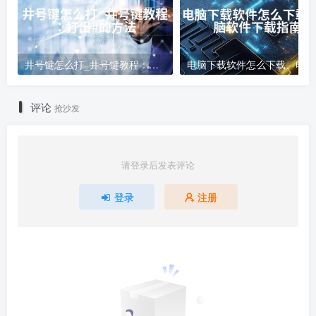
井号键怎么打_井号键教程：打出#的方法
电
评论
抢沙发
请登录后发表评论
登录
注册