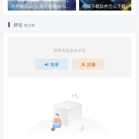
井号键怎么打_井号键教程：打出#的方法
电
评论
抢沙发
请登录后发表评论
登录
注册