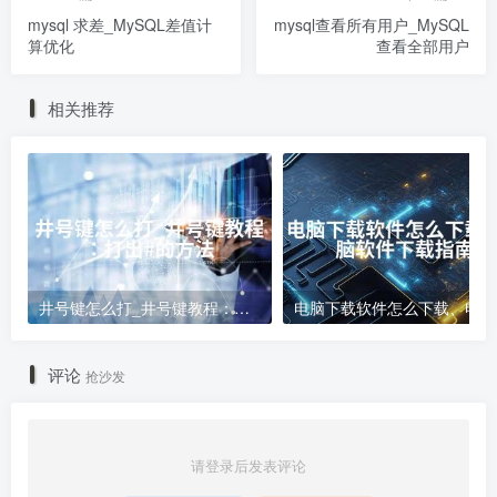
mysql 求差_MySQL差值计
mysql查看所有用户_MySQL
算优化
查看全部用户
相关推荐
井号键怎么打_井号键教程：打出#的方法
电
评论
抢沙发
请登录后发表评论