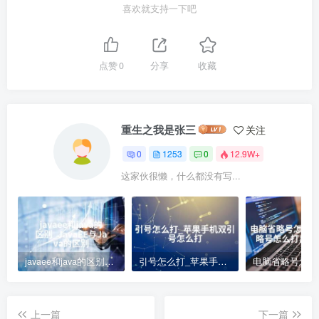
喜欢就支持一下吧
点赞
0
分享
收藏
重生之我是张三
关注
0
1253
0
12.9W+
这家伙很懒，什么都没有写...
javaee和java的区别_JavaEE与Java的区别
引号怎么打_苹果手机双引号怎么打
上一篇
下一篇