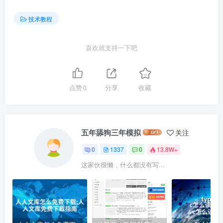
技术教程
喜欢就支持一下吧
点赞
0
分享
收藏
五年舔狗三年模拟
关注
0
1337
0
13.8W+
这家伙很懒，什么都没有写...