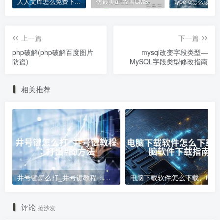
人人文库怎么免费下载;人人文库免费下载指南
仿最美ui 帝国CMS模板
上一篇
下一篇
php破解(php破解百度图片
mysql改变字段类型—
防盗)
MySQL字段类型修改指南
相关推荐
井号键怎么打_井号键教程：打出#的方法
电
评论
抢沙发