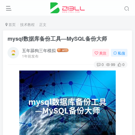
首页
技术教程
正文
mysql数据库备份工具—MySQL备份大师
五年舔狗三年模拟
关注
私信
1年前发布
0
99
0