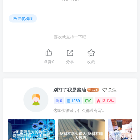
易优模板
喜欢就支持一下吧
点赞
0
分享
收藏
别打了我是酱油
关注
0
1269
0
13.1W+
这家伙很懒，什么都没有写...