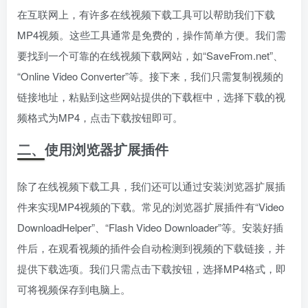
在互联网上，有许多在线视频下载工具可以帮助我们下载
MP4视频。这些工具通常是免费的，操作简单方便。我们需
要找到一个可靠的在线视频下载网站，如“SaveFrom.net”、
“Online Video Converter”等。接下来，我们只需复制视频的
链接地址，粘贴到这些网站提供的下载框中，选择下载的视
频格式为MP4，点击下载按钮即可。
二、使用浏览器扩展插件
除了在线视频下载工具，我们还可以通过安装浏览器扩展插
件来实现MP4视频的下载。常见的浏览器扩展插件有“Video
DownloadHelper”、“Flash Video Downloader”等。安装好插
件后，在观看视频的插件会自动检测到视频的下载链接，并
提供下载选项。我们只需点击下载按钮，选择MP4格式，即
可将视频保存到电脑上。