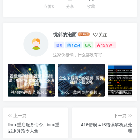
点赞
0
分享
收藏
忧郁的泡面
关注
0
1254
0
12.9W+
这家伙很懒，什么都没有写...
视频解码错误;视频解码错误：如何解决播放画面不清晰的问题
怎么下载网页的视频_网页视频下载攻略
上一篇
下一篇
linux重启服务命令,Linux重
416错误,416错误解析及处
启服务指令大全
理