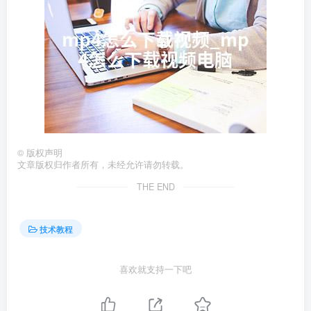
©
版权声明
文章版权归作者所有，未经允许请勿转载。
THE END
技术教程
喜欢就支持一下吧