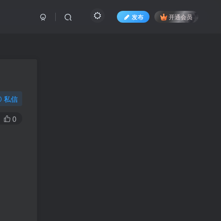
发布
开通会员
私信
0