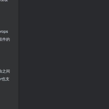
ops
组件的
由之间
r也支