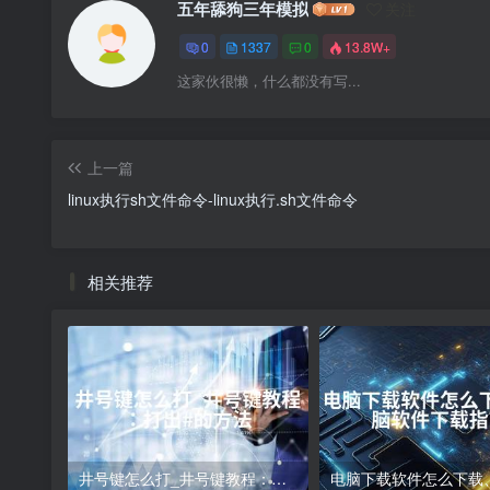
五年舔狗三年模拟
关注
0
1337
0
13.8W+
这家伙很懒，什么都没有写...
上一篇
linux执行sh文件命令-linux执行.sh文件命令
相关推荐
井号键怎么打_井号键教程：打出#的方法