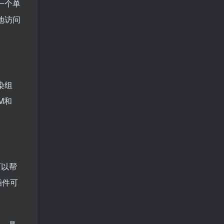
一个单
便地访问
染组
M和
可以帮
插件可