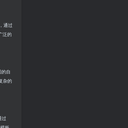
式，通过
广泛的
图的自
复杂的
通过
在模板