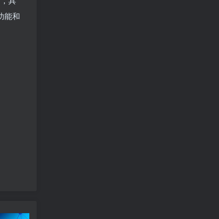
架，具
功能和