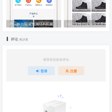
(PC+移动端)蓝色钢结构机械五金网站pbootcms模板 营销型工程建筑基建网站源码下载
(自适应移动端)响应式黑色大气品牌
评论
抢沙发
请登录后发表评论
登录
注册