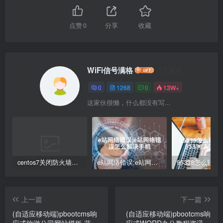
点赞
0
分享
收藏
WiFi信号满格
关注
0
1268
0
13W+
这家伙很懒，什么都没有写...
centos7关闭防火墙命令(Centos7防火墙关闭步骤解析)
e站网络错误;e站网络错误怎么解决手机
上一篇
下一篇
(自适应移动端)pbootcms响
(自适应移动端)pbootcms响