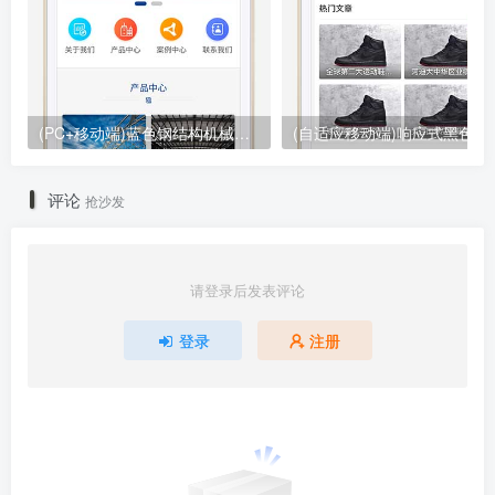
(PC+移动端)蓝色钢结构机械五金网站pbootcms模板 营销型工程建筑基建网站源码下载
(自适应移动端)响应式黑色大气品牌
评论
抢沙发
请登录后发表评论
登录
注册