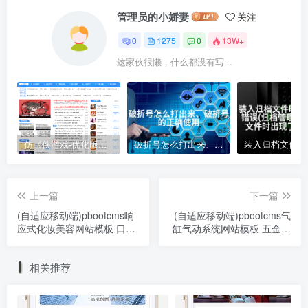
管理员的小娇妻
关注
0
1275
0
13W+
这家伙很懒，什么都没有写...
仿《侠游戏-优化版》源码 游戏软件下载网站模板 帝国cms+采集
破折号怎么打出来、破折号的正确使用
上一篇
下一篇
(自适应移动端)pbootcms响
(自适应移动端)pbootcms气
应式化妆美容网站模板 口红
缸气动系统网站模板 五金元
唇膏化妆品类网站源码下载
件类网站源码下载
相关推荐