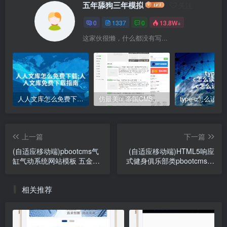
五年舔狗三年模拟
关注
0
1337
0
13.8W+
这家伙很懒，什么都没有写...
人人文库怎么免费下载;人人文库免费下载指南
仿最美ui 帝国CMS模板
上一篇
下一篇
(自适应移动端)pbootcms气
(自适应移动端)HTML5响应
缸气动系统网站模板 五金元
式健身俱乐部类pbootcms网
件类网站源码下载
站模板 绿色健身网站源码下
载
相关推荐