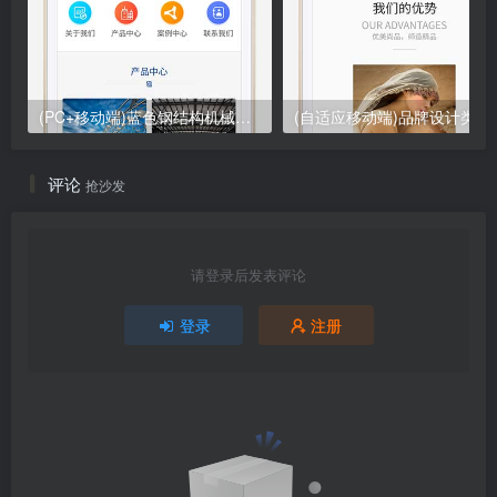
(PC+移动端)蓝色钢结构机械五金网站pbootcms模板 营销型工程建筑基建网站源码下载
(自适应移动端)品牌设计类网站
评论
抢沙发
请登录后发表评论
登录
注册