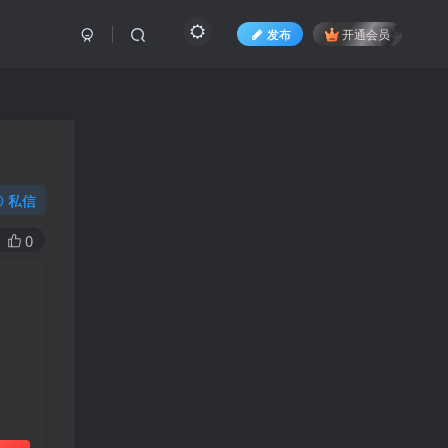
发布
开通会员
私信
0