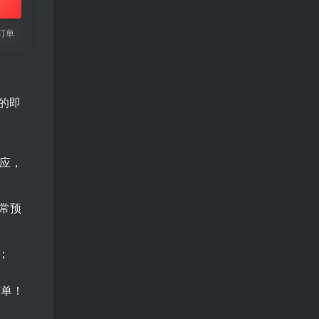
订单
的即
应，
正常预
；
订单！